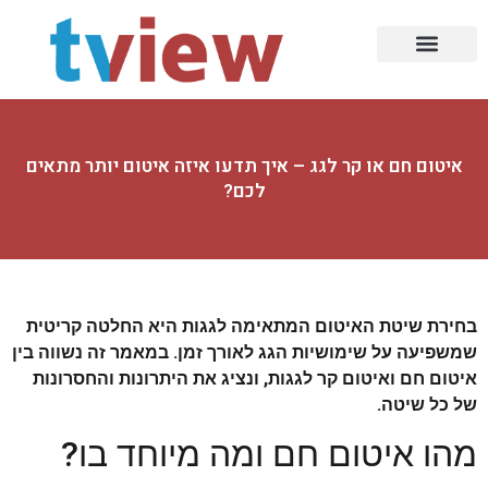
עמוד הבית
עיצוב הבית
תעשייה ובניין
עולם הרכב
תזונה וכושר
בעלי מקצוע
סלולר ומחשוב
עיצובים ומעצבים
הזירה הדיגיטלית
רפואה ואסתטיקה
איטום חם או קר לגג – איך תדעו איזה איטום יותר מתאים
לכם?
בחירת שיטת האיטום המתאימה לגגות היא החלטה קריטית
שמשפיעה על שימושיות הגג לאורך זמן. במאמר זה נשווה בין
איטום חם ואיטום קר לגגות, ונציג את היתרונות והחסרונות
של כל שיטה.
מהו איטום חם ומה מיוחד בו?