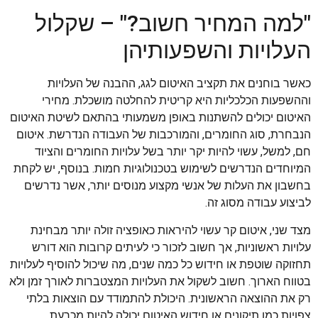
"למה המחיר חשוב?" – שקלול
העלויות והשפעותיהן
כאשר בוחנים את תקציב האיטום לגג, ההבנה של העלויות
וההשפעות הכלכליות היא קריטית להחלטה מושכלת. מחירי
האיטום יכולים להשתנות באופן משמעותי בהתאם לשיטת האיטום
הנבחרת, סוג החומרים, והמורכבות של העבודה הנדרשת. איטום
חם, למשל, עשוי להיות יקר יותר בשל עלויות החומרים והציוד
המיוחדים הנדרשים לשימוש בטכנולוגיות חמות. בנוסף, יש לקחת
בחשבון את העלות של אנשי מקצוע מנוסים יותר, אשר נדרשים
לביצוע עבודה מסוג זה.
מצד שני, איטום קר עשוי להיראות כאופציה זולה יותר מבחינת
עלויות ראשוניות, אך חשוב לזכור כי לעיתים קרובות הוא דורש
תחזוקה שוטפת או חידוש כל כמה שנים, מה שיכול להוסיף לעלויות
בטווח הארוך. חשוב לשקול את העלויות המצטברות לאורך זמן ולא
רק את ההוצאה הראשונית. היכולת להתמודד עם הוצאות בלתי
צפויות כמו תיקונים או חידוש האיטום יכולה להיות מכרעת.