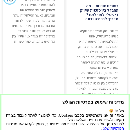
להשתמש במספיק ברגים
בוחרים סוכנות – מה
ולהדק יתר על המידה את
ההבדל בין סוכנות שיווק
דיגיטלי לפרילנסר?
הברגים. כאשר הטלוויזיה שלך
מדריך לבחירה נכונה
קרובה מדי לקיר, עליך לרווח
את התושבת כך שיהיו מרווחים
זה בזה באופן שווה. זכור כי
כאשר עסק מחליט להשקיע
צריך להיות בערך 1.5 אינץ' בין
בשיווק דיגיטלי, אחת
כל ראש בורג. יש כמה טעויות
ההתלבטויות הראשונות היא
האם לעבוד עם סוכנות שיווק
דיגיטלי או עם פרילנסר
עצמאי. לכאורה, מדובר בשתי
דרכים שונות להגיע לאותה
מטרה – קידום העסק
באינטרנט, הגדלת החשיפה
והבאת לקוחות חדשים. בפועל,
ההבדלים בין סוכנות לפרילנסר
נוגעים למבנה העבודה, להיקף
השירותים, לרמת הזמינות
ולדרך
מדיניות שימוש בפרטיות הגולש
שלום!
קרא עוד »
קרא עוד »
באתר זה אנו משתמשים בקבצי Cookies, כדי לאפשר לאתר לעבוד בצורה
תקינה ולשפר את חוויית הגלישה שלך.
למידע נוסף על השימוש שלנו בקוקיז ועל פרטיותך, מוזמן לקרוא את מדיניות
הפרטיות שלנו
.
21/06/2022
20/01/2026