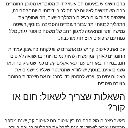
בהם השימוש באיטום חם עשוי להיות מסובך או מסוכן. החומרים
בהם משתמשים לאיטום קר הם לרוב ידידותיים יותר לסביבה,
ופולטים פחות גזים רעילים במהלך היישום, מה שהופך את
התהליך לבטוח יותר עבור העובדים והסביבה. בנוסף, השיטה
גמישה יותר ומתאימה למגוון רחב של משטחים וסוגי גגות, כולל
גגות עם שיפועים או צורות מורכבות.
עם זאת, לאיטום קר יש גם אתגרים שיש לקחת בחשבון. עמידות
החומרים לאורך זמן עשויה להיות נמוכה יותר בהשוואה לאיטום
חם, במיוחד באזורים עם תנאי אקלים קשים כמו שמש קופחת או
גשמים עזים. בנוסף, יש לוודא שהמשטח שעליו מיישמים את
האיטום יהיה נקי ויבש לחלוטין כדי להבטיח את היצמדות החומר
בצורה מיטבית.
השאלות שצריך לשאול: חום או
קור?
כאשר ניצבים מול הבחירה בין איטום חם לאיטום קר, ישנם מספר
גורמים שצריך לשקול על מנת לקבל את ההחלטה הטובה ביותר