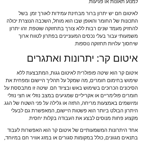
למנוע תאונות או פגיעות.
לאיטום חם יש יתרון ברור מבחינת עמידות לאורך זמן. בשל
התכונות של החומר והאופן שבו הוא מוחל, השכבה הנוצרת יכולה
להחזיק מעמד שנים רבות ללא צורך בתחזוקה שוטפת. זהו יתרון
משמעותי עבור בעלי נכסים המעוניינים בפתרון לטווח ארוך
שיחסוך עלויות תחזוקה נוספות.
איטום קר: יתרונות ואתגרים
איטום קר הוא שיטה פופולרית לאיטום גגות, המתבצעת ללא
שימוש בחימום חומרים, מה שמקל על תהליך היישום ומפחית את
הסיכונים הכרוכים בשימוש באש ובציוד חם. שיטה זו מתבססת על
חומרים פולימריים או אקריליים שמגיעים במצב נוזלי או חצי נוזלי
ומיושמים באמצעות מריחה, התזה או גלילה על פני השטח של הגג.
היתרון הבולט ביותר הוא פשטות היישום, המאפשרת גם לבעלי
מקצוע פחות מנוסים לבצע את העבודה בקלות יחסית.
אחד היתרונות המשמעותיים של איטום קר הוא האפשרות לעבוד
בתנאים מגוונים, כולל במקומות סגורים או במזג אוויר חם במיוחד,