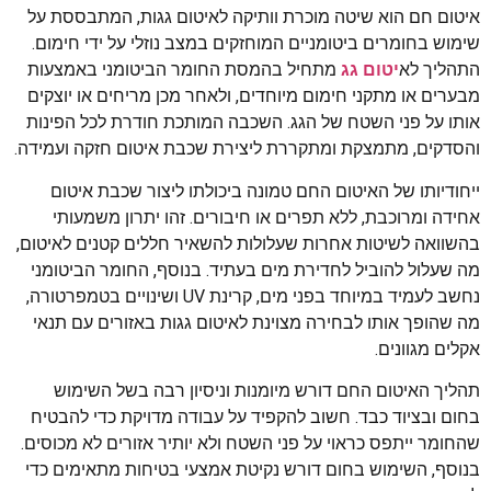
איטום חם הוא שיטה מוכרת וותיקה לאיטום גגות, המתבססת על
שימוש בחומרים ביטומניים המוחזקים במצב נוזלי על ידי חימום.
התהליך לא
יטום גג
מתחיל בהמסת החומר הביטומני באמצעות
מבערים או מתקני חימום מיוחדים, ולאחר מכן מריחים או יוצקים
אותו על פני השטח של הגג. השכבה המותכת חודרת לכל הפינות
והסדקים, מתמצקת ומתקררת ליצירת שכבת איטום חזקה ועמידה.
ייחודיותו של האיטום החם טמונה ביכולתו ליצור שכבת איטום
אחידה ומרוכבת, ללא תפרים או חיבורים. זהו יתרון משמעותי
בהשוואה לשיטות אחרות שעלולות להשאיר חללים קטנים לאיטום,
מה שעלול להוביל לחדירת מים בעתיד. בנוסף, החומר הביטומני
נחשב לעמיד במיוחד בפני מים, קרינת UV ושינויים בטמפרטורה,
מה שהופך אותו לבחירה מצוינת לאיטום גגות באזורים עם תנאי
אקלים מגוונים.
תהליך האיטום החם דורש מיומנות וניסיון רבה בשל השימוש
בחום ובציוד כבד. חשוב להקפיד על עבודה מדויקת כדי להבטיח
שהחומר ייתפס כראוי על פני השטח ולא יותיר אזורים לא מכוסים.
בנוסף, השימוש בחום דורש נקיטת אמצעי בטיחות מתאימים כדי