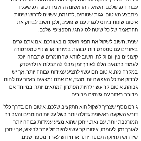
עבור הגג שלכם. השאלה הראשונה היא מהו סוג הגג שעליו
מתבצע האיטום. גגות שטוחים, לדוגמה, עשויים לדרוש שיטות
איטום שונות ביחס לגגות עם שיפועים, ולכן חשוב לבדוק את
ההתאמה של כל שיטה לסוג הגג הספציפי שלכם.
שנית, חשוב לשקול את תנאי האקלים באזורכם. אם אתם גרים
באזורים עם טמפרטורות גבוהות במיוחד או שינויי טמפרטורה
קיצוניים בין יום ולילה, חשוב לוודא שהחומרים שתבחרו יוכלו
לעמוד בתנאים הללו לאורך זמן מבלי להתבלות או להיסדק.
במקרה כזה, איטום חם עשוי להציע עמידות גבוהה יותר, אך יש
לבדוק את כל האפשרויות. מנגד, אם אתם נמצאים באזור עם לחות
גבוהה, איטום קר עשוי להיות הפתרון המתאים יותר, במיוחד אם
מדובר באזור עם גשמים מרובים.
גורם נוסף שצריך לשקול הוא התקציב שלכם. איטום חם בדרך כלל
דורש השקעה ראשונית גדולה יותר בשל עלויות החומרים והעבודה
המורכבת יותר. עם זאת, ייתכן שהוא מציע עמידות גבוהה יותר
לאורך זמן. לעומתו, איטום קר עשוי להיות זול יותר לביצוע, אך ייתכן
שידרוש תחזוקה תכופה יותר או חידוש לאחר מספר שנים.