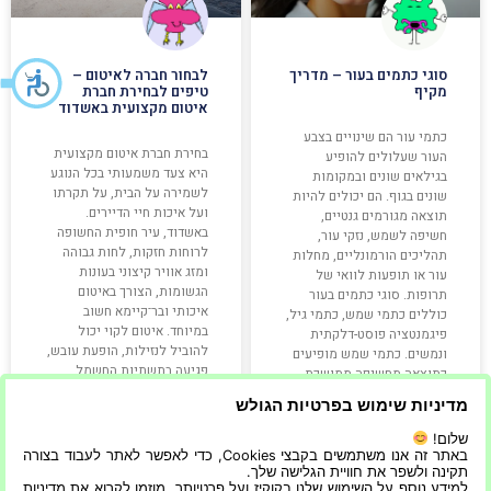
סוגי כתמים בעור – מדריך
לבחור חברה לאיטום –
מקיף
טיפים לבחירת חברת
איטום מקצועית באשדוד
כתמי עור הם שינויים בצבע
בחירת חברת איטום מקצועית
העור שעלולים להופיע
היא צעד משמעותי בכל הנוגע
בגילאים שונים ובמקומות
לשמירה על הבית, על תקרתו
שונים בגוף. הם יכולים להיות
ועל איכות חיי הדיירים.
תוצאה מגורמים גנטיים,
באשדוד, עיר חופית החשופה
חשיפה לשמש, נזקי עור,
לרוחות חזקות, לחות גבוהה
תהליכים הורמונליים, מחלות
ומזג אוויר קיצוני בעונות
עור או תופעות לוואי של
הגשומות, הצורך באיטום
תרופות. סוגי כתמים בעור
איכותי ובר־קיימא חשוב
כוללים כתמי שמש, כתמי גיל,
במיוחד. איטום לקוי יכול
פיגמנטציה פוסט-דלקתית
להוביל לנזילות, הופעת עובש,
ונמשים. כתמי שמש מופיעים
פגיעה בתשתיות החשמל
כתוצאה מחשיפה ממושכת
וטיפולים יקרים בעתיד.
לשמש,
מדיניות שימוש בפרטיות הגולש
שלום!
קרא עוד »
קרא עוד »
באתר זה אנו משתמשים בקבצי Cookies, כדי לאפשר לאתר לעבוד בצורה
תקינה ולשפר את חוויית הגלישה שלך.
למידע נוסף על השימוש שלנו בקוקיז ועל פרטיותך, מוזמן לקרוא את מדיניות