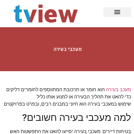
עמוד הבית
עיצוב הבית
תעשייה ובניין
עולם הרכב
תזונה וכושר
בעלי מקצוע
סלולר ומחשוב
עיצובים ומעצבים
הזירה הדיגיטלית
רפואה ואסתטיקה
מעכבי בעירה
מעכב בעירה
הוא חומר או תרכובת המתווספים לחומרים דליקים
כדי להאט את תהליך הבעירה או למנוע אותו כליל.
שימוש במעכבי בעירה הוא חיוני במבנים רבים, ובפרט בפרויקטים.
למה מעכבי בעירה חשובים?
בטיחות דיירים: מעכבי בעירה יסייעו להאט את התפשטות האש