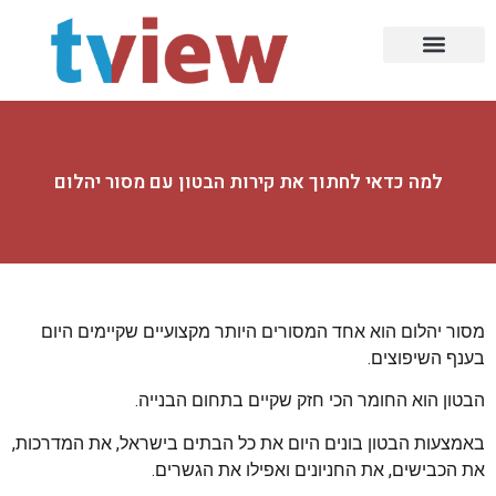
עמוד הבית
עיצוב הבית
תעשייה ובניין
עולם הרכב
תזונה וכושר
בעלי מקצוע
סלולר ומחשוב
עיצובים ומעצבים
הזירה הדיגיטלית
רפואה ואסתטיקה
למה כדאי לחתוך את קירות הבטון עם מסור יהלום
מסור יהלום הוא אחד המסורים היותר מקצועיים שקיימים היום
בענף השיפוצים.
הבטון הוא החומר הכי חזק שקיים בתחום הבנייה.
באמצעות הבטון בונים היום את כל הבתים בישראל, את המדרכות,
את הכבישים, את החניונים ואפילו את הגשרים.