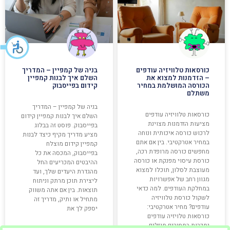
כורסאות טלוויזיה עודפים
בניה של קמפיין – המדריך
– הזדמנות למצוא את
השלם איך לבנות קמפיין
הכורסה המושלמת במחיר
קידום בפייסבוק
משתלם
בניה של קמפיין – המדריך
כורסאות טלוויזיה עודפים
השלם איך לבנות קמפיין קידום
מציעות הזדמנות מצוינת
בפייסבוק. פוסט זה בבלוג
לרכוש כורסה איכותית ונוחה
מציע מדריך מקיף כיצד לבנות
במחיר אטרקטיבי. בין אם אתם
קמפיין קידום מוצלח
מחפשים כורסה מרופדת רכה,
בפייסבוק, המכסה את כל
כורסת עיסוי מפנקת או כורסה
ההיבטים המכריעים החל
מעוצבת לסלון, תוכלו למצוא
מהגדרת היעדים שלך, ועד
מגוון רחב של אפשרויות
ליצירת תוכן מרתק וניתוח
במחלקת העודפים. למה כדאי
תוצאות. בין אם אתה משווק
לשקול כורסת טלוויזיה
מתחיל או ותיק, מדריך זה
עודפים? מחיר אטרקטיבי:
יספק לך את
כורסאות טלויזיה עודפים
נמכרות במחירים מוזלים,