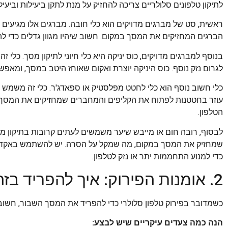
לתיקון טלפונים סלולריים צריכה להחזיק על מנת לתקן ביעילות וביעי
ראשית, סט של מברגים מדויקים הוא כלי חובה. מברגים אלו מגיעים 
הברגים המחזיקים את המסך במקום. חשוב שיהיו מגוון גדלים כדי לה
בנוסף למברגים מדויקים, כוס יניקה היא כלי חיוני לתיקון מסך. כ
לגרום נזק נוסף. כוס היניקה יוצרת ואקום שאוחז היטב במסך, ומאפ
כלי חשוב נוסף הוא כלי לחטט מפלסטיק או ספאדג'ר. כלי זה משמש 
עוזר בחטטנות לפתוח את הקליפים והמחברים שמחזיקים את המסך במ
הטלפון.
לבסוף, רובה חום או מייבש שיער משמשים לעתים קרובות בתיקון מס
שמחזיק את המסך במקום, מה שמקל על הסרה. יש להשתמש באקדח 
כדי למנוע התחממות יתר או נזק לטלפון.
2. אומנות הפירוק: איך להפריד בזהירות את המסך השבור?
כשמדובר בפירוק טלפון סלולרי כדי להפריד את המסך השבור, חשוב ל
הנה כמה צעדים עיקריים שיש לבצע: