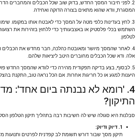
2. לפני חיבור המסך החדש, בדוק שוב שכל הכבלים והמחברים הד
המסגרת, וודא שהוא מתאים בצורה הדוקה ואחידה.
3. לחץ בעדינות כלפי מטה על המסך כדי לאבטח אותו במקומו. שימ
השתמש בכלי פלסטיק או באצבעותיך כדי ללחוץ בזהירות את רצועו
לטלפון.
4. לאחר שהמסך מיושר ומאובטח כהלכה, חבר מחדש את הכבלים והמח
אלה. ודא שכל הכבלים מחוברים היטב ליציאות שלהם.
5. לבסוף, בצע בדיקה תפקודית מהירה כדי לוודא שהמסך החדש פוע
היענות למגע או כל חריגות אחרות. אם הכל נראה טוב, התקנת בה
4. 'רומא לא נבנתה ביום אחד': מ
התיקון?
סבלנות היא סגולה שיש לה חשיבות רבה בתהליך תיקון הטלפון הסלול
1. דיוק ודיוק:
תיקון מסך שבור דורש תשומת לב קפדנית לפרטים ותנועות מדוי