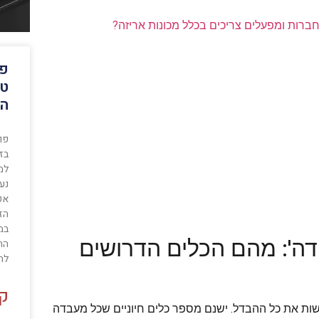
חברות ומפעלים צריכים בכלל מכונות אריזה?
פו
טי
הא
פור
בזמ
למ
נעו
אפ
הז
במנ
ודה': מהם הכלים הדרושים
החי
לה
קר
עשות את כל ההבדל. ישנם מספר כלים חיוניים שכל מעבדה