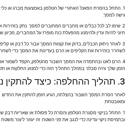
1. התחל בהסרת הפאנל האחורי של הטלפון באמצעות מברג או כלי ח
גישה למסך.
2. שימו לב לכל כבלים או מחברים המחוברים למסך. נתק בזהירות א
חיוני להיות עדין ולהימנע מהפעלת כוח מופרז על המחברים, מכיוון ש
3. לאחר ניתוק הכבלים, בדוק את קצוות המסך עבור כל דבק או קלי
לשחרר בזהירות את הקליפים או הרם בעדינות את המסך כדי לשחר
4. הרם לאט ובהתמדה את המסך השבור מהטלפון, הקפד לשמור אותו 
הזמן שלך והיה סבלני במהלך התהליך הזה כדי למנוע החלקות או תקל
3. תהליך ההחלפה: כיצד להתקין נכון את המסך החדש?
לאחר הסרת המסך השבור בהצלחה, הגיע הזמן להתקין את החדש. ב
ומאובטחת:
1. התחל בניקוי מסגרת הטלפון והסרת כל פסולת או שאריות דבק 
ובתמיסת ניקוי עדינה כדי לנגב את פני השטח. זה יעזור ליצור משטח