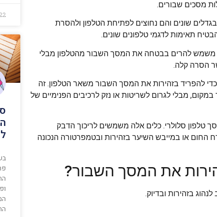
לות מסכים שבורים.
022
בגדלים שונים והם נחוצים לפתיחת הטלפון ולהסרת
בטיח תאימות לדגמי טלפונים שונים.
לי זה משמש להרים בבטחה את המסך השבור מהטלפון מבלי
שר הסרה קלה.
כדי להפריד בזהירות את המסך השבור משאר הטלפון. זה
קום, מבלי לגרום לשריטות או נזק לרכיבים הפנימיים של
סא
המ
ך טלפון סלולרי. כלים אלה משמשים לריכוך הדבק
לב
החום או במייבש השיער בזהירות ובטמפרטורה הנכונה
בשנ
פר
הח
ופ
נהוג בזהירות ובדיוק.
המ
הת