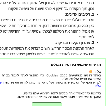
ברכיבים אחרים או יישור לא נכון של המסך החדש. על ידי הפע
נכון, תוך הקפדה על תיקון איכותי העונה על ציפיות הלקוח.
2. רכיבים עדינים:
טלפונים סלולריים הם מכשירים מורכבים עם רכיבים פנימיים ע
כגון כבלים, מחברים ורצועות דבק. מיהרה בתהליך התיקון עלול
או אפילו להפוך את הטלפון לבלתי שמיש. על ידי הקדשת זמן ל
לנזק נוסף.
3. פתרון תקלות ובדיקה:
לאחר התקנת המסך החדש, חשוב לבדוק את תפקודיות הטלפון כ
טכנאים עשויים להזדקק לפתרון בעיות כלשהן שיתעוררו. למהר 
זיהוי פגמים פוטנציאליים. על ידי סבלנות ויסודית במהלך שלב
מדיניות שימוש בפרטיות הגולש
טלפון מתפקד במלואו.
שלום!
לסיכום, תיקון מסך סלולרי שבור היא משימה עדינה שדורשת טיפ
באתר זה אנו משתמשים בקבצי Cookies, כדי לאפשר לאתר לעבוד בצ
ולשפר את חוויית הגלישה שלך.
והכישורים הנכונים, ניתן לעשות זאת במהירות וביעילות בכל מע
למידע נוסף על השימוש שלנו בקוקיז ועל פרטיותך, מוזמן לקרוא את מדיניות
הפר
קודמת לכל, ולעולם אל תמהרו בתהליך. עם סבלנות ודיוק, הטלפ
שלנו
.
בלחיצה על "מאשר" אתה מסכים לתנאי השימוש שלנו בקוקיז.
המשך שימוש באתר מהווה אישור והסכמה למדיניות הפרטיות שלנו.