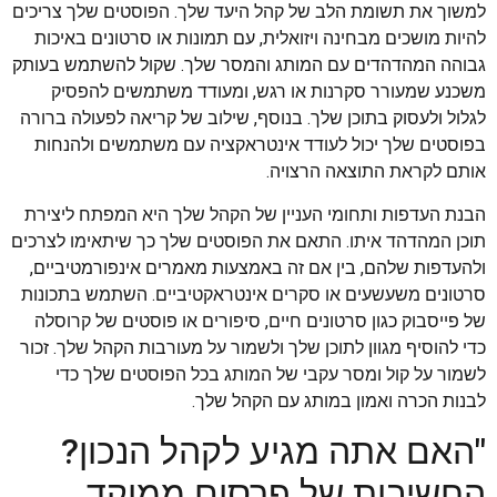
למשוך את תשומת הלב של קהל היעד שלך. הפוסטים שלך צריכים
להיות מושכים מבחינה ויזואלית, עם תמונות או סרטונים באיכות
גבוהה המהדהדים עם המותג והמסר שלך. שקול להשתמש בעותק
משכנע שמעורר סקרנות או רגש, ומעודד משתמשים להפסיק
לגלול ולעסוק בתוכן שלך. בנוסף, שילוב של קריאה לפעולה ברורה
בפוסטים שלך יכול לעודד אינטראקציה עם משתמשים ולהנחות
אותם לקראת התוצאה הרצויה.
הבנת העדפות ותחומי העניין של הקהל שלך היא המפתח ליצירת
תוכן המהדהד איתו. התאם את הפוסטים שלך כך שיתאימו לצרכים
ולהעדפות שלהם, בין אם זה באמצעות מאמרים אינפורמטיביים,
סרטונים משעשעים או סקרים אינטראקטיביים. השתמש בתכונות
של פייסבוק כגון סרטונים חיים, סיפורים או פוסטים של קרוסלה
כדי להוסיף מגוון לתוכן שלך ולשמור על מעורבות הקהל שלך. זכור
לשמור על קול ומסר עקבי של המותג בכל הפוסטים שלך כדי
לבנות הכרה ואמון במותג עם הקהל שלך.
"האם אתה מגיע לקהל הנכון?
החשיבות של פרסום ממוקד