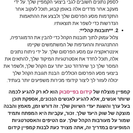
לספק נתונים חשובים לגבי ביצועי הקמפיין שלך. על ידי
מעקב אחר מדדים אלה באופן קבוע, תוכל לעקוב אחר
התקדמות מסע הפרסום שלך ולבצע את ההתאמות
הנדרשות כדי לשפר את תוצאותיו.
2. **תובנות קהל**:
צלול עמוק לתוך תובנות הקהל כדי להבין את הדמוגרפיה,
ההתנהגויות וההעדפות של המשתמשים שקיימו
אינטראקציה עם מסע הפרסום שלך. על ידי ניתוח נתונים
אלה, תוכל לחדד את אסטרטגיות המיקוד שלך, להתאים את
המסר שלך כך שיהדהד טוב יותר עם הקהל שלך, ולשפר את
ביצועי מסע הפרסום הכוללים. הבנת תגובת הקהל שלך
יכולה לעזור לך ליצור קידומי מכירות משפיעים יותר בעתיד.
קמפיין מוצלח של
קידום בפייסבוק
הוא לא רק להגיע לכמה
שיותר אנשים, אלא להגיע לאנשים הנכונים, אספקת תוכן
בעל ערך והשגת יעדי השיווק שלך. זה דורש זמן, מאמץ והבנה
מוצקה של שוק היעד שלך. זכור, עקביות היא המפתח ותמיד
שמור על מעורבות הקהל שלך. עם הטיפים והאסטרטגיות
המופיעים במדריך זה, אתה מצויד כעת לבנות קמפיין קידום