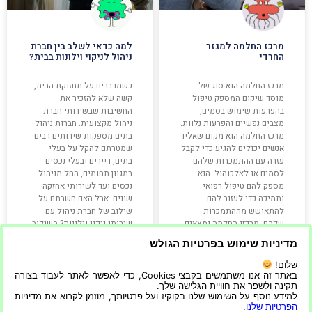
מרכז החלמה למגזר
למה כדאי לשלב בין חברת
החרדי
ניהול לניקוי וילונות בבית?
מרכז החלמה הוא סוג של
כשמדברים על תחזוקת הבית,
מוסד שיקום המספק טיפול
קשה שלא להזכיר את
בהפרעות שימוש בסמים,
החשיבות שבשירותי חברת
מצבים נפשיים והפרעות נלוות.
ניהול מקצועית. חברות ניהול
מרכז החלמה הוא מקום שאליו
בתים מספקות שירותים רבים
אנשים יכולים להגיע כדי לקבל
שמטרתם להקל על בעלי
עזרה עם ההתמכרות שלהם
בתים, דיירים ובעלי נכסים
לסמים או לאלכוהול. הוא
במגוון תחומים, החל מניהול
מספק להם טיפול רפואי
נכסים ועד לשירותי אחזקה
ותמיכה כדי לעזור להם
שונים. אבל האם חשבתם על
להתאושש מההתמכרות
שילוב של חברת ניהול עם
שלהם. מרכזי החלמה נמצאים
שירותי ניקוי וילונות? השילוב
לעתים קרובות
הזה
מדיניות שימוש בפרטיות הגולש
שלום!
קרא עוד »
קרא עוד »
באתר זה אנו משתמשים בקבצי Cookies, כדי לאפשר לאתר לעבוד בצורה
תקינה ולשפר את חוויית הגלישה שלך.
למידע נוסף על השימוש שלנו בקוקיז ועל פרטיותך, מוזמן לקרוא את מדיניות
הפרטיות שלנו
.
26/08/2024
06/03/2022