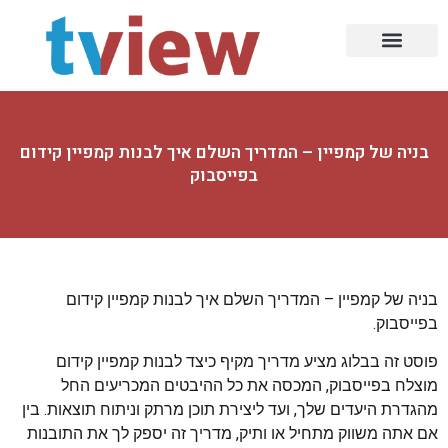
עמוד הבית
עיצוב הבית
תעשייה ובניין
עולם הרכב
תזונה וכושר
בעלי מקצוע
סלולר ומחשוב
עיצובים ומעצבים
הזירה הדיגיטלית
רפואה ואסתטיקה
בניה של קמפיין – המדריך השלם איך לבנות קמפיין קידום
בפייסבוק
בניה של קמפיין – המדריך השלם איך לבנות קמפיין קידום
בפייסבוק.
פוסט זה בבלוג מציע מדריך מקיף כיצד לבנות קמפיין קידום
מוצלח בפייסבוק, המכסה את כל ההיבטים המכריעים החל
מהגדרת היעדים שלך, ועד ליצירת תוכן מרתק וניתוח תוצאות. בין
אם אתה משווק מתחיל או ותיק, מדריך זה יספק לך את התובנות