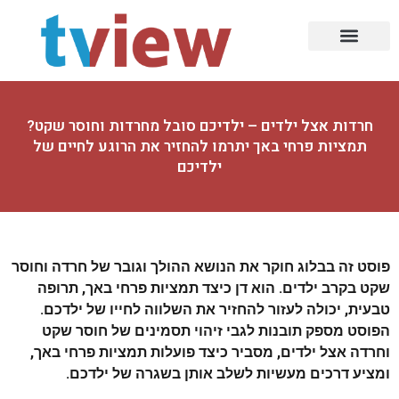
עמוד הבית
עיצוב הבית
תעשייה ובניין
עולם הרכב
תזונה וכושר
בעלי מקצוע
סלולר ומחשוב
עיצובים ומעצבים
הזירה הדיגיטלית
רפואה ואסתטיקה
חרדות אצל ילדים – ילדיכם סובל מחרדות וחוסר שקט?
תמציות פרחי באך יתרמו להחזיר את הרוגע לחיים של
ילדיכם
פוסט זה בבלוג חוקר את הנושא ההולך וגובר של חרדה וחוסר
שקט בקרב ילדים. הוא דן כיצד תמציות פרחי באך, תרופה
טבעית, יכולה לעזור להחזיר את השלווה לחייו של ילדכם.
הפוסט מספק תובנות לגבי זיהוי תסמינים של חוסר שקט
וחרדה אצל ילדים, מסביר כיצד פועלות תמציות פרחי באך,
ומציע דרכים מעשיות לשלב אותן בשגרה של ילדכם.