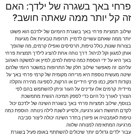
פרחי באך בשגרה של ילדך: האם
זה קל יותר ממה שאתה חושב?
שילוב תמציות פרחי באך בשגרת היומיום של ילדכם הוא פשוט
יותר ממה שאתם עשויים לדמיין. תרופות טבעיות אלו מגיעות
בצורות שונות, כולל טיפות, תרסיסים ואפילו קרמים, מה שהופך
אותן למגוון וקל לניהול. דרך נוחה אחת להציג לילדך תמציות פרחי
באך היא על ידי הוספת כמה טיפות למים, למיץ או למשקה האהוב
עליהם. זה מאפשר שילוב חלק של התרופות במשטר היומי שלהם.
שיטה מעשית נוספת היא מריחה מקומית של קרמי פרחי באך על
נקודות דופק, כמו פרקי הידיים או הרקות, לספיגה מהירה והקלה
מיידית. קרמים אלו עדינים על העור וניתן להשתמש בהם לפי
הצורך לאורך כל היום כדי לספק תמיכה רגשית מתמשכת.
בנוסף, שילוב תמציות פרחי באך בשגרת השינה של ילדכם יכול
לקדם תחושת רוגע ורגיעה, ולסייע לשנת לילה נינוחה. הוספת כמה
טיפות לאמבטיה או פיזורן בחדר השינה יכולה ליצור סביבה
מרגיעה המתאימה למנוחה שלווה.
עבור ילדים גדולים יותר שיכולים להשתתף באופן פעיל בשגרת