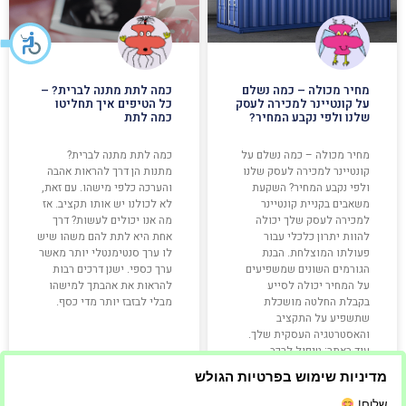
מחיר מכולה – כמה נשלם
כמה לתת מתנה לברית? –
על קונטיינר למכירה לעסק
כל הטיפים איך תחליטו
שלנו ולפי נקבע המחיר?
כמה לתת
מחיר מכולה – כמה נשלם על
כמה לתת מתנה לברית?
קונטיינר למכירה לעסק שלנו
מתנות הן דרך להראות אהבה
ולפי נקבע המחיר? השקעת
והערכה כלפי מישהו. עם זאת,
משאבים בקניית קונטיינר
לא לכולנו יש אותו תקציב. אז
למכירה לעסק שלך יכולה
מה אנו יכולים לעשות? דרך
להוות יתרון כלכלי עבור
אחת היא לתת להם משהו שיש
פעולתו המוצלחת. הבנת
לו ערך סנטימנטלי יותר מאשר
הגורמים השונים שמשפיעים
ערך כספי. ישנן דרכים רבות
על המחיר יכולה לסייע
להראות את אהבתך למישהו
בקבלת החלטה מושכלת
מבלי לבזבז יותר מדי כסף.
שתשפיע על התקציב
והאסטרטגיה העסקית שלך.
עוד באתר: טיפול לרכב
ומנועים מיבוא:
מדיניות שימוש בפרטיות הגולש
שלום!