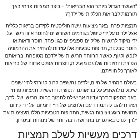
"העושר הגדול ביותר הוא הבריאות" – כיצד תמציות פרחי באך
תורמות לבריאות הכללית של ילדך?
תמציות פרחי באך מציעות גישה הוליסטית לקידום בריאות כללית
אצל ילדים על ידי טיפול בגורמים השורשיים לחוסר איזון רגשי. על
ידי מיקוד לרגשות שליליים ספציפיים כגון פחד, חוסר ודאות או
חוסר סבלנות, תרופות טבעיות אלו עוזרות להחזיר את ההרמוניה
לנפש ולגוף. כאשר הרווחה הרגשית של ילדכם מטופחת, בריאותם
הפיזית והחיוניות שלו גם מועילות, ויוצרות אפקט אדווה של בריאות
לאורך כל הווייתם.
בעולם המהיר של היום, ילדים נחשפים לרוב לגורמי לחץ שונים
שיכולים להשפיע על בריאותם הנפשית והרגשית. תמציות פרחי
באך מספקות דרך עדינה אך יעילה לתמוך בחוסן הרגשי של ילדך,
ועוזרת להם להתמודד עם הלחצים של חיי היומיום. על ידי קידום
תחושת רוגע ויציבות רגשית, התרופות הטבעיות הללו מעצימות את
ילדך לנווט באתגרים בתחושה רבה יותר של נינוחות וביטחון.
דרכים מעשיות לשלב תמציות