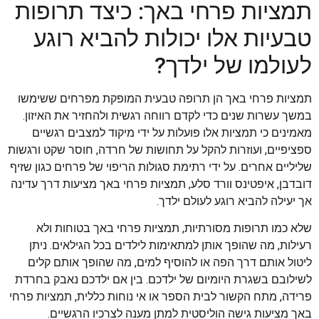
תמציות פרחי באך: כיצד תרופות
טבעיות אלו יכולות להביא רוגע
לעולמו של ילדך?
תמציות פרחי באך הן תרופה טבעית המופקת מפרחים ששימשו
במשך עשרות שנים כדי לקדם רווחה רגשית ולהחזיר את האיזון.
מאמינים כי תמציות אלו פועלות על ידי מיקוד למצבים רגשיים
ספציפיים, ועוזרות להקל על תחושות של חרדה, חוסר שקט ורגשות
שליליים אחרים. על ידי רתימת סגולות הריפוי של פרחים כגון שזיף
דובדבן, איפטינס וורד סלע, תמציות פרחי באך מציעות דרך עדינה
אך יעילה להביא רוגע לעולם ילדך.
שלא כמו תרופות מסורתיות, תמציות פרחי באך בטוחות ולא
רעילות, מה שהופך אותן למתאימות לילדים בכל הגילאים. ניתן
ליטול אותם דרך הפה או להוסיף למים, מה שהופך אותם קלים
לשילובם בשגרת היומיום של ילדכם. בין אם ילדכם נאבק בחרדת
פרידה, מתח הקשור לבית הספר או אי נוחות כללית, תמציות פרחי
באך מציעות גישה הוליסטית למתן מענה לצרכיו הרגשיים.